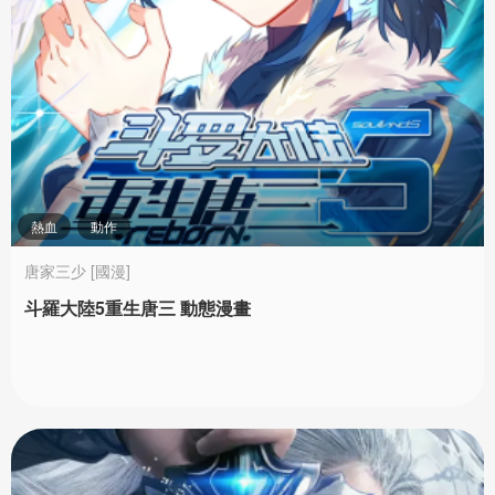
熱血
動作
唐家三少 [國漫]
斗羅大陸5重生唐三 動態漫畫