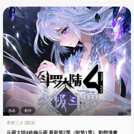
熱血
動作
唐家三少 [國漫]
斗羅大陸4終極斗羅 最新第2季（附第1季） 動態漫畫