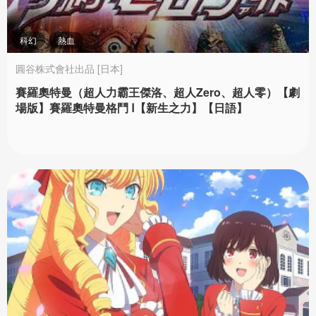
科幻
熱血
圓谷株式會社出品 [日本]
賽羅奧特曼（超人力霸王傑洛、超人Zero、超人零）【劇
場版】賽羅奧特曼格鬥 Ⅰ【新生之力】【日語】