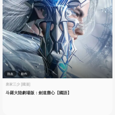
熱血
動作
唐家三少 [國漫]
斗羅大陸劇場版：劍道塵心【國語】