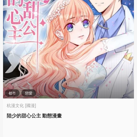
都市
戀愛
杭漫文化 [國漫]
陸少的甜心公主 動態漫畫