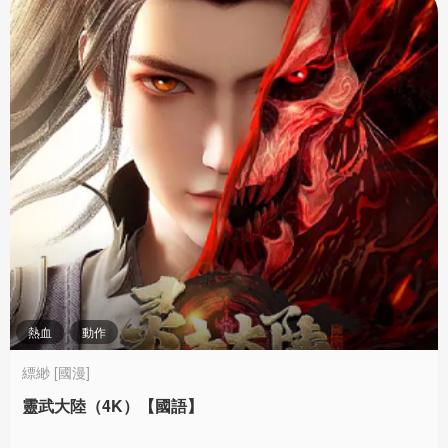
熱血
動作
縹緲 [國漫]
靈武大陸（4K）【國語】