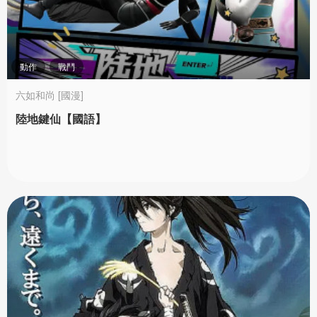
動作
戰鬥
六如和尚 [國漫]
陸地鍵仙【國語】