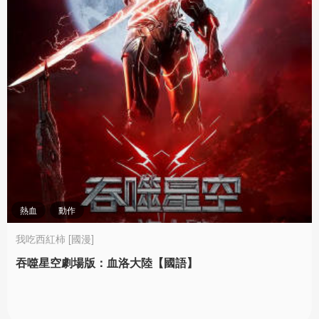
熱血
動作
我吃西紅柿 [國漫]
吞噬星空劇場版：血洛大陸【國語】