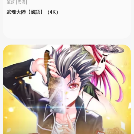
筆落 [國漫]
武魂大陸【國語】（4K）