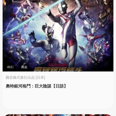
科幻
熱血
圓谷株式會社出品 [日本]
奧特銀河格鬥：巨大陰謀【日語】