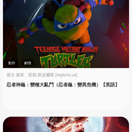
動作
劇情
傑夫·羅韋、凱勒·斯皮爾斯 [regions.us]
忍者神龜：變種大亂鬥（忍者龜：變異危機）【英語】