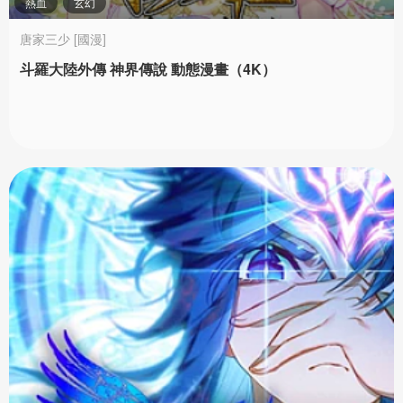
熱血
玄幻
唐家三少 [國漫]
斗羅大陸外傳 神界傳說 動態漫畫（4K）