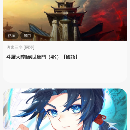
熱血
戰鬥
唐家三少 [國漫]
斗羅大陸Ⅱ絕世唐門（4K）【國語】