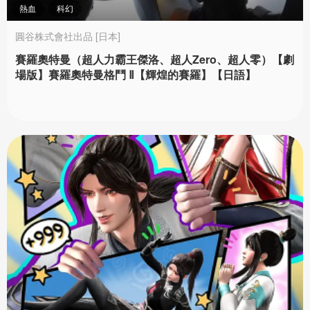
熱血
科幻
圓谷株式會社出品 [日本]
賽羅奧特曼（超人力霸王傑洛、超人Zero、超人零）【劇
場版】賽羅奧特曼格鬥 Ⅱ【輝煌的賽羅】【日語】