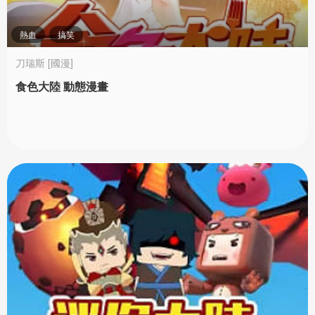
熱血
搞笑
刀瑞斯 [國漫]
食色大陸 動態漫畫