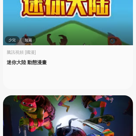
少兒
短篇
騰訊視頻 [國漫]
迷你大陸 動態漫畫