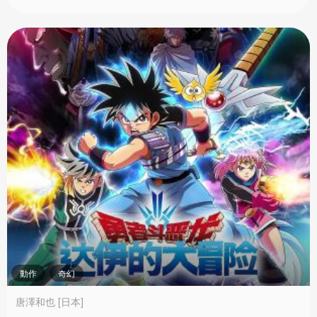
動作
奇幻
唐澤和也 [日本]