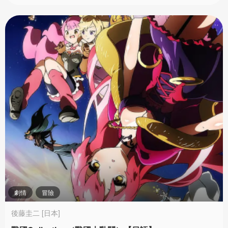
劇情
冒險
後藤圭二 [日本]