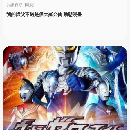
騰訊視頻 [國漫]
我的師父不過是個大羅金仙 動態漫畫