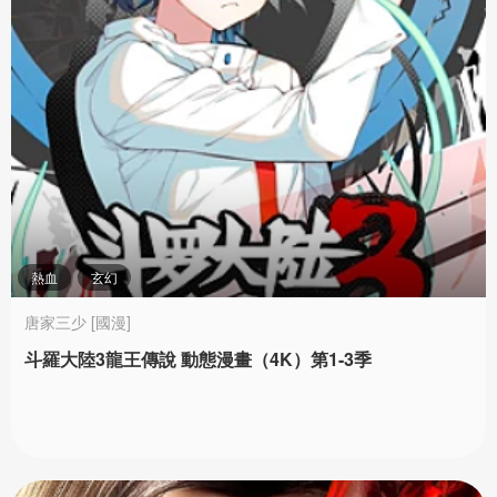
熱血
玄幻
唐家三少 [國漫]
斗羅大陸3龍王傳說 動態漫畫（4K）第1-3季