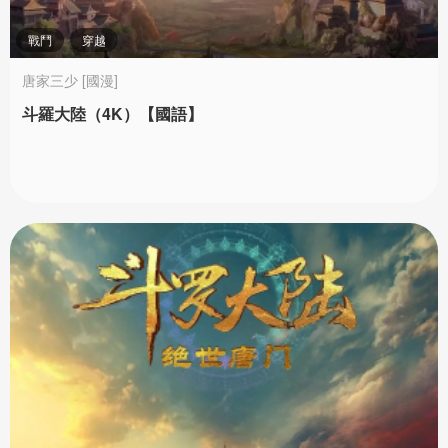
戰鬥
穿越
唐家三少 [國漫]
斗羅大陸（4K）【國語】