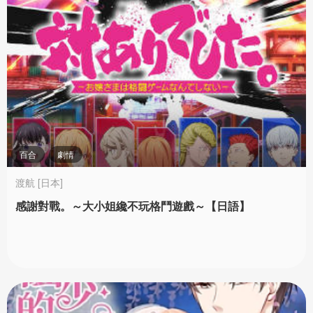
百合
劇情
渡航 [日本]
感謝對戰。～大小姐纔不玩格鬥遊戲～【日語】