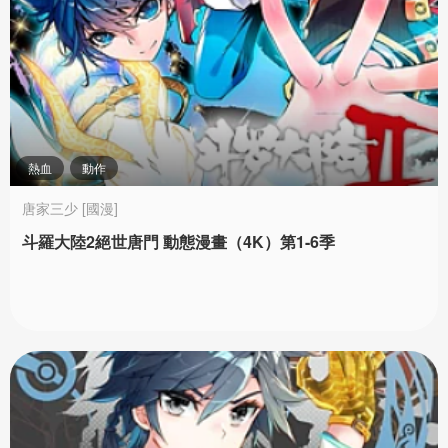
熱血
動作
唐家三少 [國漫]
斗羅大陸2絕世唐門 動態漫畫（4K）第1-6季