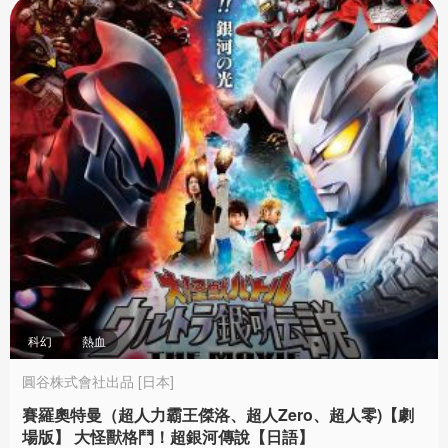
科幻
熱血
圓谷株式會社出品 [日本]
賽羅奧特曼（超人力霸王傑洛、超人Zero、超人零)【劇
場版】 大怪獸格鬥！超銀河傳說【日語】