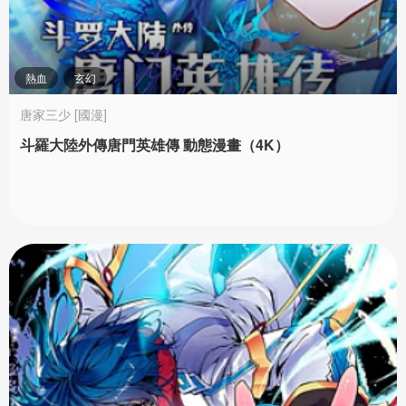
熱血
玄幻
唐家三少 [國漫]
斗羅大陸外傳唐門英雄傳 動態漫畫（4K）