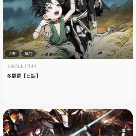
古裝
戰鬥
手冢治虫 [日本]
多羅羅【日語】