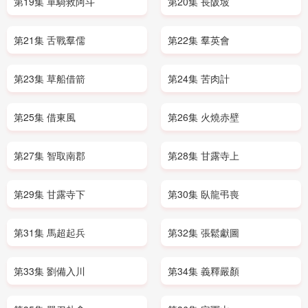
第19集 單騎救阿斗
第20集 長阪坡
第21集 舌戰羣儒
第22集 羣英會
第23集 草船借箭
第24集 苦肉計
第25集 借東風
第26集 火燒赤壁
第27集 智取南郡
第28集 甘露寺上
第29集 甘露寺下
第30集 臥龍弔喪
第31集 馬超起兵
第32集 張鬆獻圖
第33集 劉備入川
第34集 義釋嚴顏