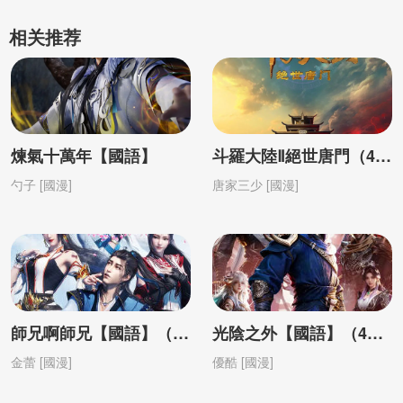
相关推荐
煉氣十萬年【國語】
斗羅大陸Ⅱ絕世唐門（4K）【國語】
勺子 [國漫]
唐家三少 [國漫]
師兄啊師兄【國語】（4K）
光陰之外【國語】（4K）
金蕾 [國漫]
優酷 [國漫]