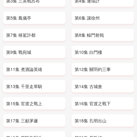
第3集 三英戰呂布
第4集 連環計
第5集 鳳儀亭
第6集 讓徐州
第7集 移駕許都
第8集 轅門射戟
第9集 戰宛城
第10集 白門樓
第11集 煮酒論英雄
第12集 關羽約三事
第13集 千里走單騎
第14集 古城會
第15集 官渡之戰上
第16集 官渡之戰下
第17集 三顧茅廬
第18集 孔明出山