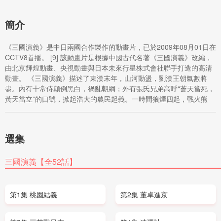
簡介
《三國演義》是中日兩國合作製作的動畫片，已於2009年08月01日在
CCTV8首播。 [9] 該動畫片是根據中國古代名著《三國演義》改編，
由北京輝煌動畫、央視動畫與日本未來行星株式會社聯手打造的高清
動畫。 《三國演義》描述了東漢末年，山河動盪，劉漢王朝氣數將
盡。內有十常侍顛倒黑白，禍亂朝綱；外有張氏兄弟高呼“蒼天當死，
黃天當立”的口號，掀起浩大的農民起義。一時間狼煙四起，戰火熊
熊，劉家的朝廷宛如大廈將傾，岌岌可危。 曾計劃2008年10月登陸
央視。 但2009年才製作完成。 實際首播時間爲2009年08月01日於
CCTV8。
選集
三國演義【全52話】
第1集 桃園結義
第2集 董卓進京