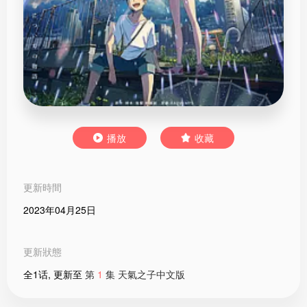
播放
收藏
更新時間
2023年04月25日
更新狀態
全1话, 更新至
第
1
集 天氣之子中文版