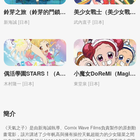
鈴芽之旅（鈴芽的門鎖、鈴芽戶締、鈴芽的關門之旅、鈴芽小姐來鎖門）【劇場版】【日語】
美少女戰士（美少女戰士Sailor Moon）【劇場版】合集【國語】
新海誠 [日本]
武內直子 [日本]
偶活學園STARS！（Aikatsu STARS！、偶活學園STARS！、偶像學園STARS！）第1季【國語】
小魔女DoReMi（Magical DoReMi）OVA：童年的秘密篇【粵語】
木村隆一 [日本]
東堂泉 [日本]
簡介
《天氣之子》是由新海誠執導、Comix Wave Films負責製作的原創動
畫電影，該片講述了少年帆高與擁有操控天氣超能力的少女陽菜之間