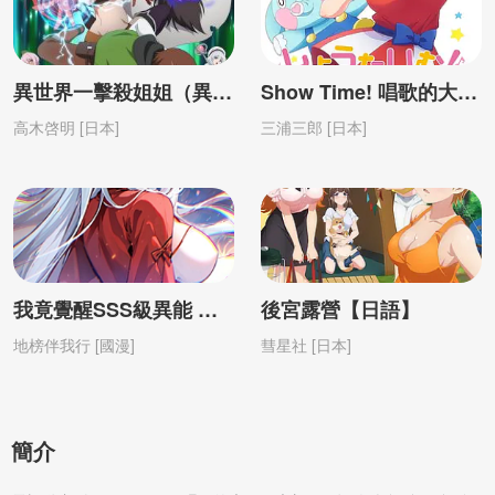
異世界一擊殺姐姐（異世界一擊無雙姐姐）【日語】
Show Time! 唱歌的大姐姐也想做 第1季【日語】
高木啓明 [日本]
三浦三郎 [日本]
我竟覺醒SSS級異能 動態漫畫
後宮露營【日語】
地榜伴我行 [國漫]
彗星社 [日本]
簡介