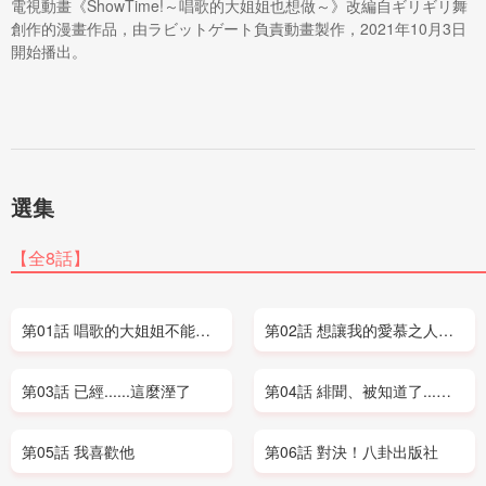
電視動畫《ShowTime!～唱歌的大姐姐也想做～》改編自ギリギリ舞
創作的漫畫作品，由ラビットゲート負責動畫製作，2021年10月3日
開始播出。
選集
【全8話】
第01話 唱歌的大姐姐不能談戀愛嗎？
第02話 想讓我的愛慕之人看到浴衣
第03話 已經......這麼溼了
第04話 緋聞、被知道了...！？
第05話 我喜歡他
第06話 對決！八卦出版社