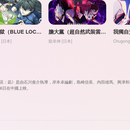
藍色監獄（BLUE LOCK）第1-2季【日語】
膽大黨（超自然武裝當噠當）最新第2季（附第1季）【日語】
[日本]
龍幸伸 [日本]
Chugong
區：凪》是由石川俊介執導，岸本卓編劇，島崎信長、內田雄馬、興津和幸
26日在中國上映。