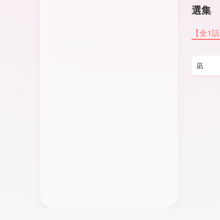
選集
【全1
凪