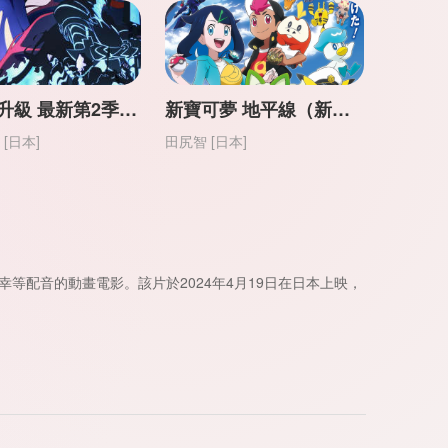
我獨自升級 最新第2季 -起於暗影-（附第1季）【日語】
新寶可夢 地平線（新寶可夢 莉可與羅伊的啓程）【日語】
 [日本]
田尻智 [日本]
等配音的動畫電影。該片於2024年4月19日在日本上映，