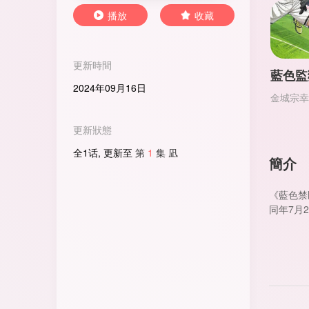
播放
收藏
更新時間
2024年09月16日
金城宗幸 
更新狀態
全1话, 更新至
第
1
集 凪
簡介
《藍色禁
同年7月