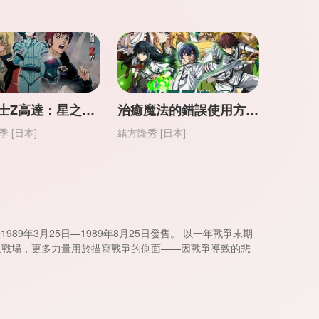
機動戰士Z高達：星之繼承者（機動戰士 再起風雲、剛彈勇士） 【劇場版】【日語】
治癒魔法的錯誤使用方法（治癒魔法的錯誤使用方法 ~奔赴戰場的治療人員~）【日語】
 [日本]
緒方隆秀 [日本]
89年3月25日—1989年8月25日發售。 以一年戰爭末期
主戰場，更多力量用於描寫戰爭的側面——因戰爭導致的悲