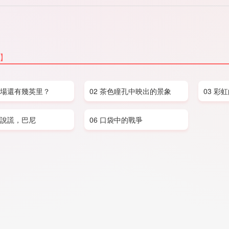
話】
離戰場還有幾英里？
02 茶色瞳孔中映出的景象
03 彩
在說謊，巴尼
06 口袋中的戰爭