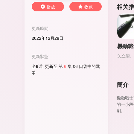
相关
播放
收藏
更新時間
2022年12月26日
矢立肇、
更新狀態
全6话, 更新至
第
6
集 06 口袋中的戰
爭
簡介
機動戰士
的一小段
劇。