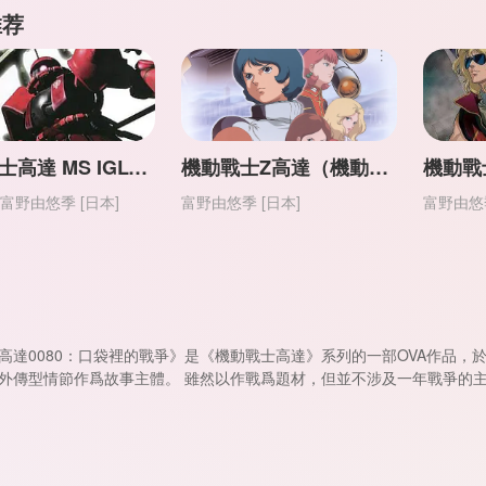
推荐
機動戰士高達 MS IGLOO 一年戰爭秘史【日語】
機動戰士Z高達（機動戰士 再起風雲、剛彈勇士） 【劇場版】【日語】
富野由悠季 [日本]
富野由悠季 [日本]
富野由悠季
高達0080：口袋裡的戰爭》是《機動戰士高達》系列的一部OVA作品，於19
外傳型情節作爲故事主體。 雖然以作戰爲題材，但並不涉及一年戰爭的