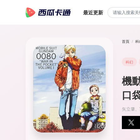
最近更新
首頁
科
科幻
機動
口
矢立肇、