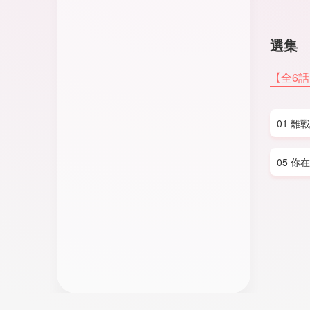
選集
【全6
01 
05 你