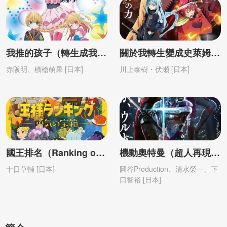
我推的孩子（轉生成我偶像的孩子）第1-3季（第3季更新中）【日語】
關於我轉生變成史萊姆這檔事（關於我轉生後成爲史萊姆的那件事）紅蓮之絆篇【劇場版】【日語】
赤阪明、橫槍萌果 [日本]
川上泰樹・伏瀬 [日本]
國王排名（Ranking of Kings）最新特別篇（附第1季）【日語】
機動奧特曼（超人再現、超人力霸王） 第1季【日語】
十日草輔 [日本]
圓谷Production、清水榮一、下
口智裕 [日本]