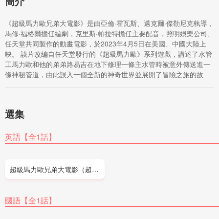
簡介
《超級馬力歐兄弟大電影》是由亞倫·霍瓦斯、邁克爾·傑勒尼克執導，
馬修·福格爾擔任編劇，克里斯·帕拉特擔任主要配音，照明娛樂公司、
任天堂共同製作的動畫電影，於2023年4月5日在美國、中國大陸上
映。 該片改編自任天堂發行的《超級馬力歐》系列遊戲，講述了水管
工馬力歐和他的弟弟路易吉在地下修理一條主水管時被意外傳送進一
條神秘管道，由此誤入一個全新的神奇世界並展開了冒險之旅的故
事。 截至2023年5月7日8時，影片《超級馬力歐兄弟大電影》以
10.52億美元票房列年榜票房第二。
選集
英語【全1話】
超級馬力歐兄弟大電影（超級馬里奧兄弟）
國語【全1話】